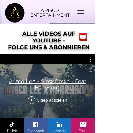
A
RISCO
ENTERTAINMENT
ALLE VIDEOS AUF
YOUTUBE -
FOLGE UNS & ABONNIEREN
Arisco Lee - Slow Down - Feat
Harrysong
Video abspielen
TikTok
Facebook
LinkedIn
Email